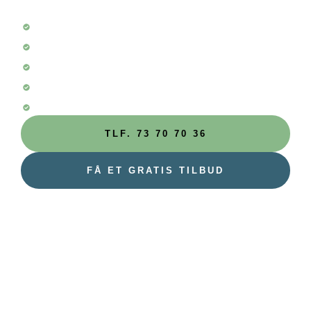
+10 års erfaring
+80 badeværelser pr. år
Badeværelser med garanti
Kun 5 stjernede anmeldelser
100% kundetilfredshed
TLF. 73 70 70 36
FÅ ET GRATIS TILBUD