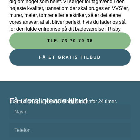
dig om noget som helst. Vi sørger for fagmænd i den
højeste kvalitet, uanset om der skal bruges en VVS’er,
murer, maler, tømrer eller elektriker, så er det alene
vores ansvar, at alt bliver perfekt, hvis du lader os stå
for den fulde entreprise på dit badeværelse i Risby.
TLF. 73 70 70 36
FÅ ET GRATIS TILBUD
Få uforpligtende tilbud
Kontakt os og vi vender tilbage indenfor 24 timer.