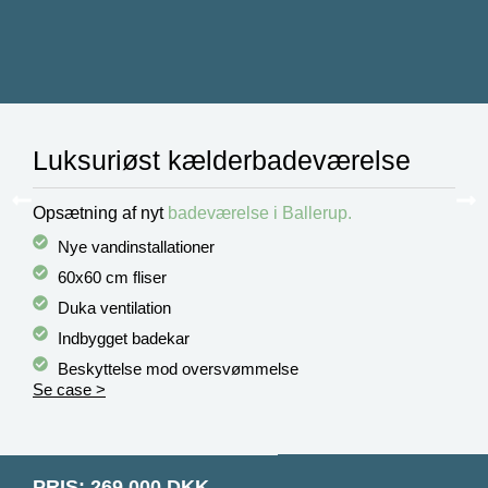
Luksuriøst kælderbadeværelse
Opsætning af nyt
badeværelse i Ballerup.
Nye vandinstallationer
60x60 cm fliser
Duka ventilation
Indbygget badekar
Beskyttelse mod oversvømmelse
Se case >
PRIS: 269.000 DKK