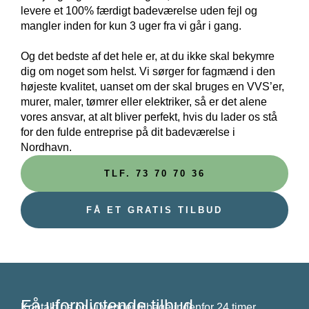
levere et 100% færdigt badeværelse uden fejl og
mangler inden for kun 3 uger fra vi går i gang.
Og det bedste af det hele er, at du ikke skal bekymre
dig om noget som helst. Vi sørger for fagmænd i den
højeste kvalitet, uanset om der skal bruges en VVS’er,
murer, maler, tømrer eller elektriker, så er det alene
vores ansvar, at alt bliver perfekt, hvis du lader os stå
for den fulde entreprise på dit badeværelse i
Nordhavn.
TLF. 73 70 70 36
FÅ ET GRATIS TILBUD
Få uforpligtende tilbud
Kontakt os og vi vender tilbage indenfor 24 timer.