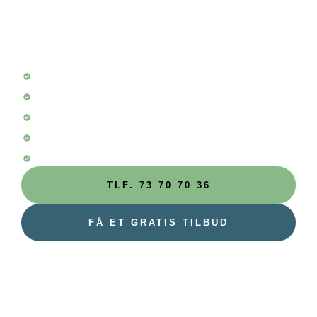
Badeværelse
Nordhavn
+10 års erfaring
+80 badeværelser pr. år
Badeværelser med garanti
Kun 5 stjernede anmeldelser
100% kundetilfredshed
TLF. 73 70 70 36
FÅ ET GRATIS TILBUD