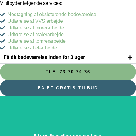
Vi tilbyder følgende services:
Nedtagning af eksisterende badeværelse
Udførelse af VVS arbejde
Udførelse af murerarbejde
Udførelse af malerarbejde
Udførelse af tømrerarbejde
Udførelse af el-arbejde
Få dit badeværelse inden for 3 uger
TLF. 73 70 70 36
FÅ ET GRATIS TILBUD
Nyt badeværelse
Et nyt badeværelse kan være en drøm for mange, og hos
Aplusbad gør vi det nemt og overskueligt. Vi tilbyder både