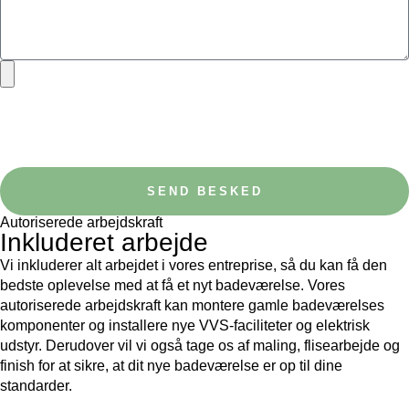
Vælg op til 10 filer.
Vigtigt: kan beskeden ikke sendes, så skriv til os direkte på
info@aplusbad.dk eller ring på 73 70 70 36
SEND BESKED
Autoriserede arbejdskraft
Inkluderet arbejde
Vi inkluderer alt arbejdet i vores entreprise, så du kan få den
bedste oplevelse med at få et nyt badeværelse. Vores
autoriserede arbejdskraft kan montere gamle badeværelses
komponenter og installere nye VVS-faciliteter og elektrisk
udstyr. Derudover vil vi også tage os af maling, flisearbejde og
finish for at sikre, at dit nye badeværelse er op til dine
standarder.