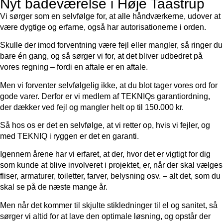
Nyt badeværelse i Høje Taastrup
Vi sørger som en selvfølge for, at alle håndværkerne, udover at
være dygtige og erfarne, også har autorisationerne i orden.
Skulle der imod forventning være fejl eller mangler, så ringer du
bare én gang, og så sørger vi for, at det bliver udbedret på
vores regning – fordi en aftale er en aftale.
Men vi forventer selvfølgelig ikke, at du blot tager vores ord for
gode varer. Derfor er vi medlem af TEKNIQs garantiordning,
der dækker ved fejl og mangler helt op til 150.000 kr.
Så hos os er det en selvfølge, at vi retter op, hvis vi fejler, og
med TEKNIQ i ryggen er det en garanti.
Igennem årene har vi erfaret, at der, hvor det er vigtigt for dig
som kunde at blive involveret i projektet, er, når der skal vælges
fliser, armaturer, toiletter, farver, belysning osv. – alt det, som du
skal se på de næste mange år.
Men når det kommer til skjulte stikledninger til el og sanitet, så
sørger vi altid for at lave den optimale løsning, og opstår der