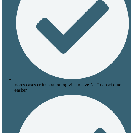
Vores cases er inspiration og vi kan lave "alt" uanset dine
ønsker.