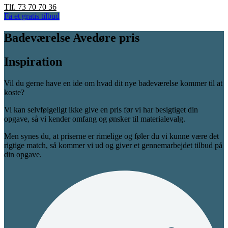
Tlf. 73 70 70 36
Få et gratis tilbud
Badeværelse Avedøre pris
Inspiration
Vil du gerne have en ide om hvad dit nye badeværelse kommer til at
koste?
Vi kan selvfølgeligt ikke give en pris før vi har besigtiget din
opgave, så vi kender omfang og ønsker til materialevalg.
Men synes du, at priserne er rimelige og føler du vi kunne være det
rigtige match, så kommer vi ud og giver et gennemarbejdet tilbud på
din opgave.