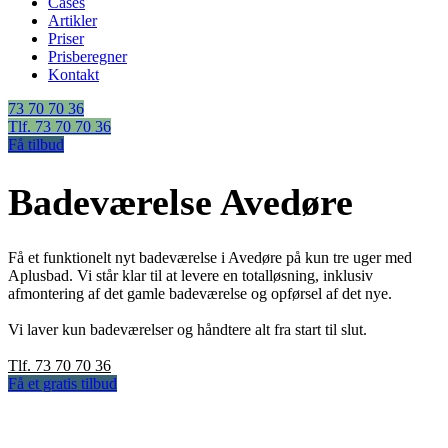
Cases
Artikler
Priser
Prisberegner
Kontakt
73 70 70 36
Tlf. 73 70 70 36
Få tilbud
Badeværelse Avedøre
Få et funktionelt nyt badeværelse i Avedøre på kun tre uger med
Aplusbad. Vi står klar til at levere en totalløsning, inklusiv
afmontering af det gamle badeværelse og opførsel af det nye.
Vi laver kun badeværelser og håndtere alt fra start til slut.
Tlf. 73 70 70 36
Få et gratis tilbud