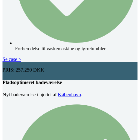
Forberedelse til vaskemaskine og tørretumbler
Se case >
PRIS: 257.250 DKK
Pladsoptimeret badeværelse
Nyt badeværelse i hjertet af
København
.