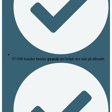
97/100 kunder betaler
præcis
det beløb der står på tilbudet