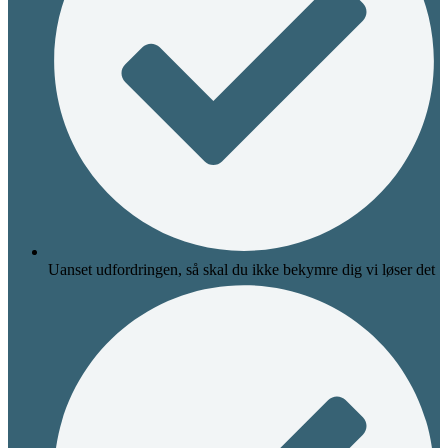
Uanset udfordringen, så skal du ikke bekymre dig vi løser det